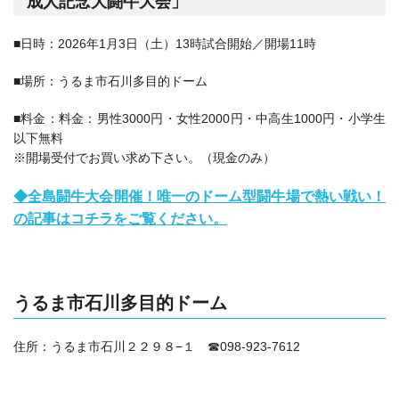
成人記念大闘牛大会
」
■日時：2026年1月3日（土）13時試合開始／開場11時
■場所：
うるま市石川多目的ドーム
■料金：料金：男性3000円・女性2000円・中高生1000円・小学生
以下無料
※開場受付でお買い求め下さい。（現金のみ）
◆全島闘牛大会開催！唯一のドーム型闘牛場で熱い戦い！
の記事はコチラをご覧ください。
うるま市石川多目的ドーム
住所：
うるま市石川２２９８−１ ☎098-923-7612