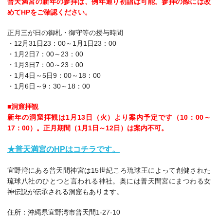
普天満宮の新年の参拝は、例年通り初詣は可能。参拝の際には改
めてHPをご確認ください。
正月三が日の御札・御守等の授与時間
・12月31日23：00～1月1日23：00
・1月2日7：00～23：00
・1月3日7：00～23：00
・1月4日～5日9：00～18：00
・1月6日～9：30～18：00
■洞窟拝観
新年の洞窟拝観は1月13日（火）より案内予定です（10：00～
17：00）。正月期間（1月1日～12日）は案内不可。
★普天満宮のHPはコチラです。
宜野湾にある普天間神宮は15世紀ころ琉球王によって創健された
琉球八社のひとつと言われる神社。奥には普天間宮にまつわる女
神伝説が伝承される洞窟もあります。
住所：沖縄県宜野湾市普天間1-27-10