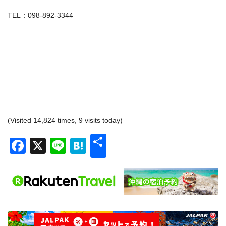
TEL：098-892-3344
(Visited 14,824 times, 9 visits today)
共
Facebook
X
Line
Hatena
有