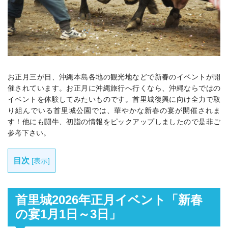
お正月三が日、沖縄本島各地の観光地などで新春のイベントが開
催されています。お正月に沖縄旅行へ行くなら、沖縄ならではの
イベントを体験してみたいものです。
首里城復興に向け全力で取
り組んでいる
首里城公園では、華やかな新春の宴が開催されま
す！他にも闘牛、初詣の情報をピックアップしましたので是非ご
参考下さい。
目次
[
表示
]
首里城2026年正月イベント「新春
の宴1月1日～3日」