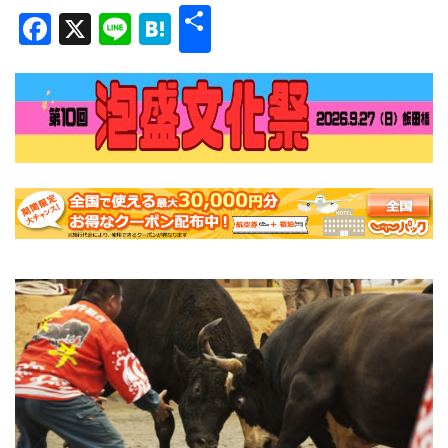
共
Facebook
X
Line
Hatena
有