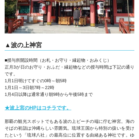
▲波の上神宮
■授与所開設時間（お札・お守り・縁起物・おみくじ）
正月3が日のお守り・おふだ・縁起物などの授与時間は下記の通り
です。
1月1日明けてすぐの0時～朝5時
1月1日～3日朝7時～22時
1月4日以降は通常通り朝9時から午後5時まで
★波上宮のHPはコチラです。
那覇の観光スポットでもある波の上ビーチの端に佇む神宮。海の
そばの初詣は沖縄らしい雰囲気。琉球王国から特別の扱いを受け
たという「琉球八社」の最高位に位置する由緒ある神社です。ゆ