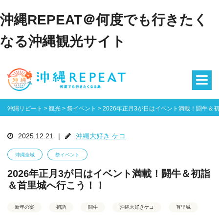
沖縄REPEAT＠何度でも行きたく
なる沖縄観光サイト
沖縄リピート
>
観光
>
祭イベント
>
2026年正月3が日はイベント満載！闘牛＆
2025.12.21
|
沖縄大好き ケコ
沖縄全域
祭イベント
2026年正月3が日はイベント満載！闘牛＆初詣
＆首里城へ行こう！！
新年の宴
初詣
闘牛
沖縄大好きケコ
首里城