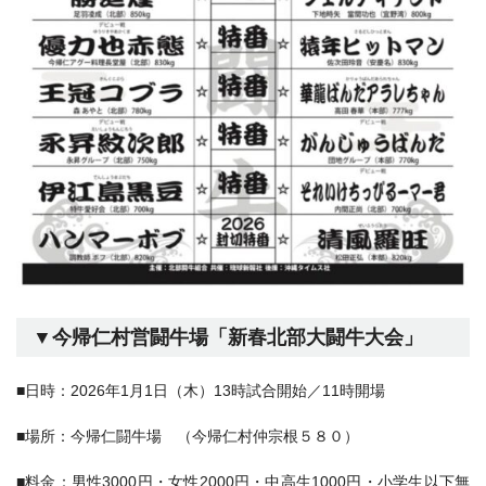
▼今帰仁村営闘牛場「
新春北部大闘牛大会
」
■日時：2026年1月1日（木）13時試合開始／11時開場
■場所：
今帰仁闘牛場 （今帰仁村仲宗根５８０）
■料金：男性3000円・女性2000円・中高生1000円・小学生以下無