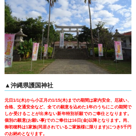
▲沖縄県護国神社
元日1/1(木)から小正月の1/15(木)までの期間は家内安全、厄祓い、
合格、交通安全など、全ての願意を込めた1年のうちにこの期間で
しか受けることが出来ない新年特別祈願でのご奉仕となります。
個別の願意(お願い事)でのご奉仕は16日(金)以降となります。尚、
御初穂料は1家族(同居されているご家族様に限ります)につき5千円
のお納めとなります。