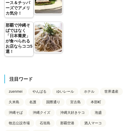
ース＆チッパ
ーズでアメリ
カ気分！
那覇で沖縄そ
ばではなく
「日本蕎麦」
が食べられる
お店ならココ5
選！
注目ワード
zuenmei
やんばる
ゆいレール
ホテル
世界遺産
久米島
名護
国際通り
宮古島
本部町
沖縄そば
沖縄クイズ
沖縄大好きケコ
泡盛
牧志公設市場
石垣島
那覇空港
酒人マーコ