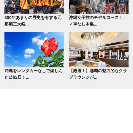
300年あまりの歴史を有する元
沖縄女子旅のモデルコース！！
那覇三大祭...
＜車なし本島...
沖縄をレンタカーなしで楽しん
【厳選！】那覇の魅力的なクラ
だ1泊2日！...
ブラウンジが...