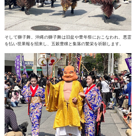
そして獅子舞。沖縄の獅子舞は旧盆や豊年祭におこなわれ、悪霊
を払い世果報を招来し、五穀豊穣と集落の繁栄を祈願します。