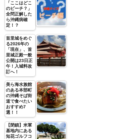
「ここはどこ
のビーチ？」
全問正解した
ら沖縄病確
定！？
首里城をめぐ
る2026年の
「現在」、首
里城正殿一般
公開は23日正
午！入城料改
訂へ！
美ら海水族館
のある本部町
の沖縄そば街
道で食べたい
おすすめ7
選！！
【閉鎖】米軍
基地内にある
知花ゴルフコ