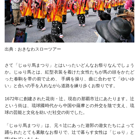
出典：おきなわスローツアー
さて「じゅり馬まつり」とはいったいどんなお祭りなんでしょう
か。じゅり馬とは、紅型衣装を着けた女性たちが馬の頭をかたど
った春駒を帯の前で止め、 手綱を操り、曲に合わせて「ゆいゆ
い」と合いの手を入れながら道路を練り歩くお祭りです。
1672年に創建された花街・辻。現在の那覇市辻にあたります。辻
という街は、琉球國時代から中国や薩摩との外交を陰で支え、琉
球の芸能と文化を紡いだ社交の街でした。
「じゅり馬まつり」は、元々辻にあった遊郭の遊女たちによって
踊られたとても素敵なお祭りで、辻で暮らす女性は「じゅり」と