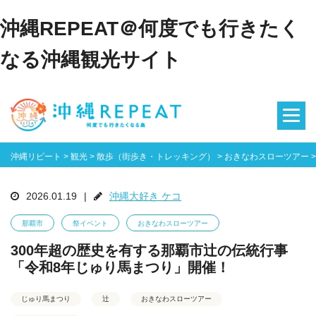
沖縄REPEAT＠何度でも行きたく
なる沖縄観光サイト
沖縄リピート
>
観光
>
散歩（街歩き・トレッキング）
>
おきなわスローツアー
2026.01.19
|
沖縄大好き ケコ
那覇市
祭イベント
おきなわスローツアー
300年超の歴史を有する那覇市辻の伝統行事
「令和8年じゅり馬まつり」開催！
じゅり馬まつり
辻
おきなわスローツアー