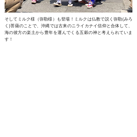
そしてミルク様（弥勒様）も登場！
ミルクは
仏教で説く
弥勒
(みろ
く)菩薩のこと
で、沖縄では古来のニライカナイ信仰と合体して、
海の彼方の楽土から豊年を運んでくる五穀の神と考えられていま
す！