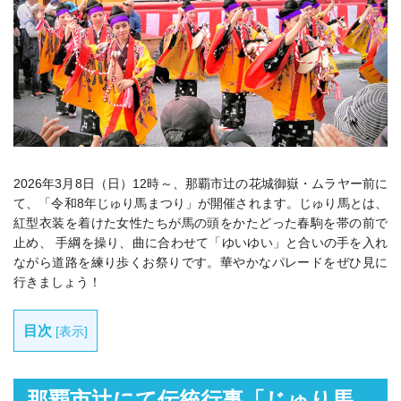
2026年3月8日（日）
12時～、那覇市辻の花城御嶽・ムラヤー前に
て、「令和8年じゅり馬まつり」が開催されます。じゅり馬とは、
紅型衣装を着けた女性たちが馬の頭をかたどった春駒を帯の前で
止め、 手綱を操り、曲に合わせて「ゆいゆい」と合いの手を入れ
ながら道路を練り歩くお祭りです。華やかなパレードをぜひ見に
行きましょう！
目次
[
表示
]
那覇市辻にて伝統行事「じゅり馬