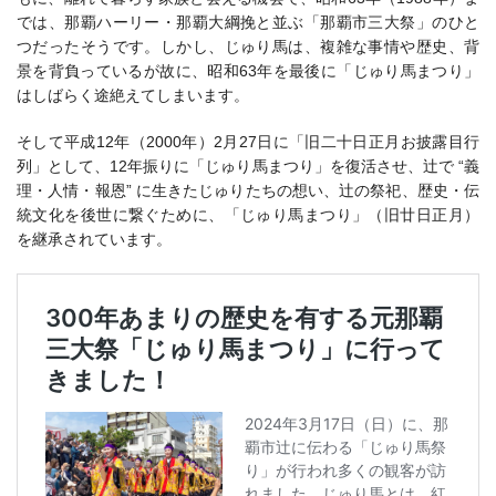
では、那覇ハーリー・那覇大綱挽と並ぶ「那覇市三大祭」のひと
つだったそうです。しかし、じゅり馬は、複雑な事情や歴史、背
景を背負っているが故に、昭和63年を最後に「じゅり馬まつり」
はしばらく途絶えてしまいます。
そして平成12年（2000年）2月27日に「旧二十日正月お披露目行
列」として、12年振りに「じゅり馬まつり」を復活させ、辻で “義
理・人情・報恩” に生きたじゅりたちの想い、辻の祭祀、歴史・伝
統文化を後世に繋ぐために、「じゅり馬まつり」（旧廿日正月）
を継承されています。