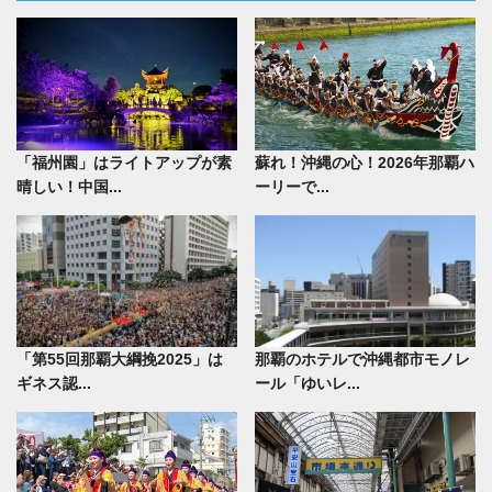
「福州園」はライトアップが素
蘇れ！沖縄の心！2026年那覇ハ
晴しい！中国...
ーリーで...
「第55回那覇大綱挽2025」は
那覇のホテルで沖縄都市モノレ
ギネス認...
ール「ゆいレ...