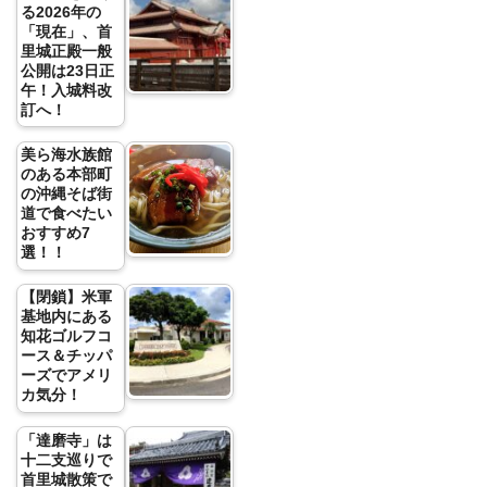
る2026年の
「現在」、首
里城正殿一般
公開は23日正
午！入城料改
訂へ！
美ら海水族館
のある本部町
の沖縄そば街
道で食べたい
おすすめ7
選！！
【閉鎖】米軍
基地内にある
知花ゴルフコ
ース＆チッパ
ーズでアメリ
カ気分！
「達磨寺」は
十二支巡りで
首里城散策で