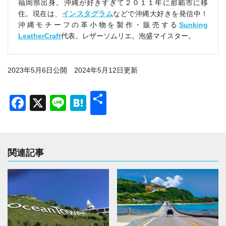
福岡県出身。沖縄が好きすぎて２０１１年に那覇市に移
住。現在は、
インスタグラム
などで沖縄大好きを発信中！
沖縄モチーフの革小物を製作・販売する
Sunking
LeatherCraft
代表。レザーソムリエ。泡盛マイスター。
2023年5月6日公開 2024年5月12日更新
共
Facebook
X
Line
Hatena
有
関連記事