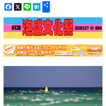
共
Facebook
X
Line
Hatena
有