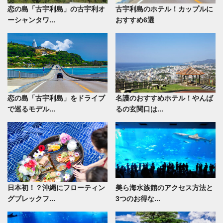
恋の島「古宇利島」の古宇利オ
古宇利島のホテル！カップルに
ーシャンタワ...
おすすめ6選
恋の島「古宇利島」をドライブ
名護のおすすめホテル！やんば
で巡るモデル...
るの玄関口は...
日本初！？沖縄にフローティン
美ら海水族館のアクセス方法と
グブレックフ...
3つのお得な...