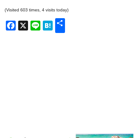
(Visited 603 times, 4 visits today)
共
Facebook
X
Line
Hatena
有