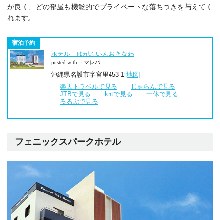
が良く、どの部屋も機能的で
プライベートな落ちつきを与えてく
れます。
宿泊予約
ホテル ゆがふいんおきなわ
posted with トマレバ
沖縄県名護市字宮里453-1
[地図]
楽天トラベルで見る
じゃらんで見る
JTBで見る
kntで見る
一休で見る
るるぶで見る
フェニックスパークホテル