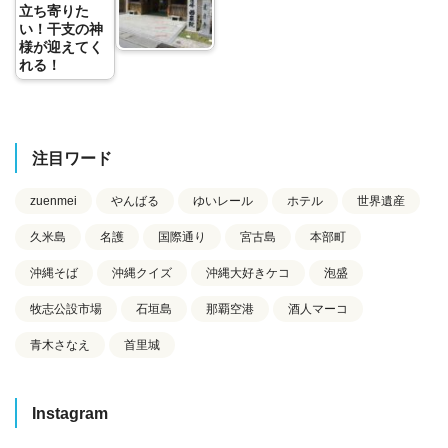
立ち寄りた
い！干支の神
様が迎えてく
れる！
注目ワード
zuenmei
やんばる
ゆいレール
ホテル
世界遺産
久米島
名護
国際通り
宮古島
本部町
沖縄そば
沖縄クイズ
沖縄大好きケコ
泡盛
牧志公設市場
石垣島
那覇空港
酒人マーコ
青木さなえ
首里城
Instagram