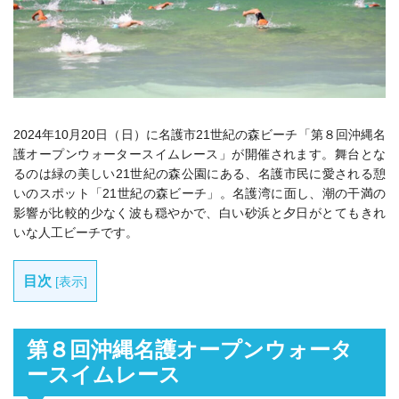
2024年10月20日（日）に
名護市21世紀の森ビーチ
「
第８回沖縄名
護オープンウォータースイムレース
」が開催されます。舞台とな
るのは緑の美しい21世紀の森公園にある、名護市民に愛される憩
いのスポット「21世紀の森ビーチ」。名護湾に面し、潮の干満の
影響が比較的少なく波も穏やかで、白い砂浜と夕日がとてもきれ
いな人工ビーチです。
目次
[
表示
]
第８回沖縄名護オープンウォータ
ースイムレース