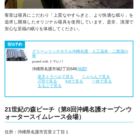
客室は寝具にこだわり「上質なやすらぎと、より快適な眠り」を
追求し開発したオリジナル寝具を使用しています。是非、清潔で
安心な至福の眠りを体感してください。
宿泊予約
グリーンリッチホテル沖縄名護 人工温泉・二股湯の
華
posted with トマレバ
沖縄県名護市城2丁目646
[地図]
楽天トラベルで見る
じゃらんで見る
JTBで見る
kntで見る
一休で見る
るるぶで見る
21世紀の森ビーチ（第8回沖縄名護オープンウ
ォータースイムレース会場）
住所：沖縄県名護市宮里２丁目１