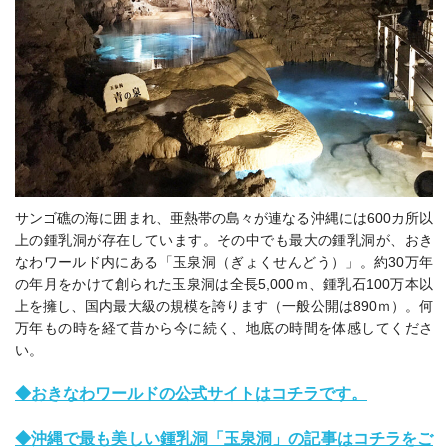
サンゴ礁の海に囲まれ、亜熱帯の島々が連なる沖縄には600カ所以
上の鍾乳洞が存在しています。
その中でも最大の鍾乳洞が、おき
なわワールド内にある「玉泉洞（ぎょくせんどう）」。約30万年
の年月をかけて創られた玉泉洞は全長5,000ｍ、鍾乳石100万本以
上を擁し、国内最大級の規模を誇ります（一般公開は890ｍ）。何
万年もの時を経て昔から今に続く、地底の時間を体感してくださ
い。
◆おきなわワールドの公式サイトはコチラです。
◆
沖縄で最も美しい鍾乳洞「玉泉洞」の記事はコチラをご