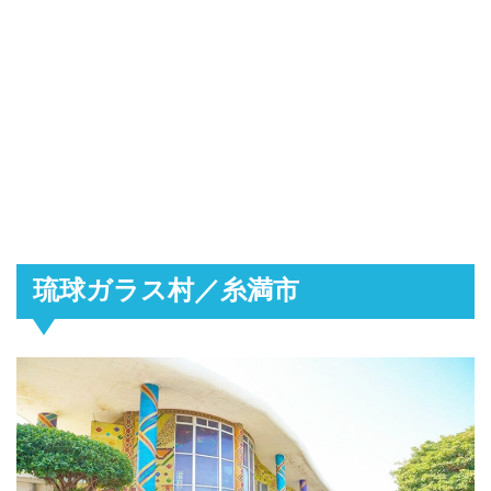
琉球ガラス村／糸満市