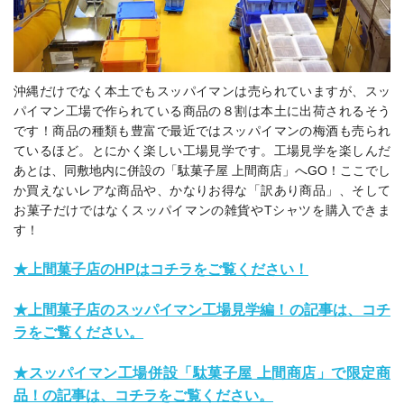
沖縄だけでなく本土でもスッパイマンは売られていますが、スッ
パイマン工場で作られている商品の８割は本土に出荷されるそう
です！商品の種類も豊富で最近ではスッパイマンの梅酒も売られ
ているほど。とにかく楽しい工場見学です。工場見学を楽しんだ
あとは、同敷地内に併設の「
駄菓子屋 上間商店
」へGO！ここでし
か買えないレアな商品や、かなりお得な「訳あり商品」、そして
お菓子だけではなくスッパイマンの雑貨やTシャツを購入できま
す！
★上間菓子店のHPはコチラをご覧ください！
★上間菓子店のスッパイマン工場見学編！の記事は、コチ
ラをご覧ください。
★スッパイマン工場併設「駄菓子屋 上間商店」で限定商
品！の記事は、コチラをご覧ください。