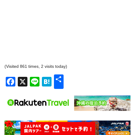
(Visited 861 times, 2 visits today)
共
Facebook
X
Line
Hatena
有