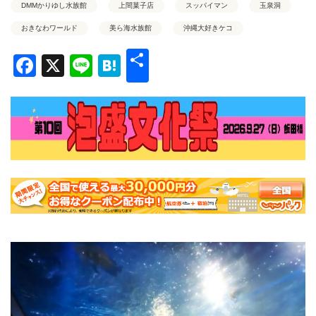
DMMかりゆし水族館
上間菓子店
スッパイマン
玉泉洞
おきなわワールド
美ら海水族館
沖縄大好きケコ
共
Facebook
X
Line
Hatena
有