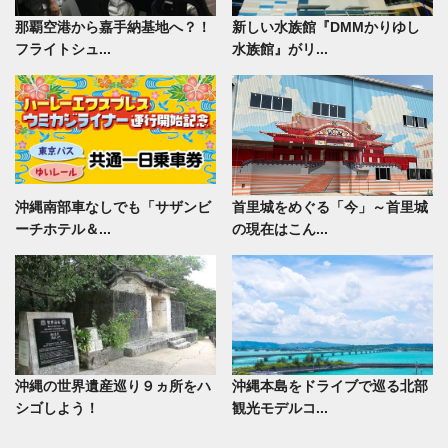
那覇空港から嘉手納基地へ？！
新しい水族館『DMMかりゆし
フライトシュ...
水族館』がリ...
沖縄南部車なしでも「サザンビ
首里城をめぐる「今」～首里城
ーチホテル＆...
の現在はこん...
沖縄の世界遺産巡り９ヵ所をハ
沖縄本島をドライブで巡る北部
シゴしよう！
観光モデルコ...