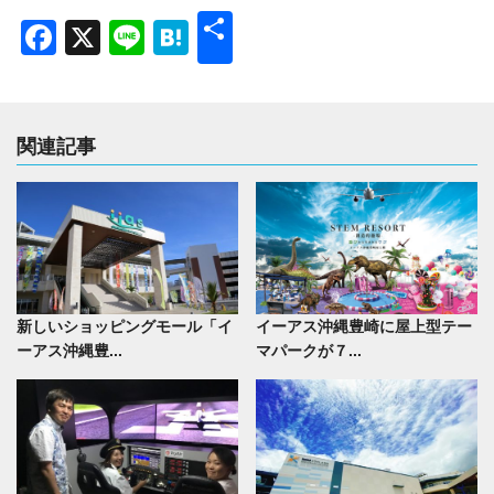
共
Facebook
X
Line
Hatena
有
関連記事
新しいショッピングモール「イ
イーアス沖縄豊崎に屋上型テー
ーアス沖縄豊...
マパークが７...