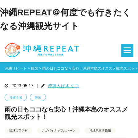
沖縄REPEAT＠何度でも行きたく
なる沖縄観光サイト
沖縄リピート
>
観光
>
雨の日もココなら安心！沖縄本島のオススメ観光スポッ
2023.05.17
|
沖縄大好き ケコ
沖縄全域
観光
雨の日もココなら安心！沖縄本島のオススメ
観光スポット！
琉球ガラス村
ナゴパイナップルパーク
沖縄県立博物館